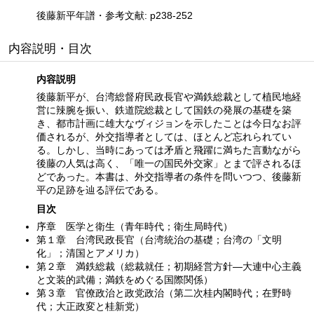
後藤新平年譜・参考文献: p238-252
内容説明・目次
内容説明
後藤新平が、台湾総督府民政長官や満鉄総裁として植民地経
営に辣腕を振い、鉄道院総裁として国鉄の発展の基礎を築
き、都市計画に雄大なヴィジョンを示したことは今日なお評
価されるが、外交指導者としては、ほとんど忘れられてい
る。しかし、当時にあっては矛盾と飛躍に満ちた言動ながら
後藤の人気は高く、「唯一の国民外交家」とまで評されるほ
どであった。本書は、外交指導者の条件を問いつつ、後藤新
平の足跡を辿る評伝である。
目次
序章 医学と衛生（青年時代；衛生局時代）
第１章 台湾民政長官（台湾統治の基礎；台湾の「文明
化」；清国とアメリカ）
第２章 満鉄総裁（総裁就任；初期経営方針—大連中心主義
と文装的武備；満鉄をめぐる国際関係）
第３章 官僚政治と政党政治（第二次桂内閣時代；在野時
代；大正政変と桂新党）