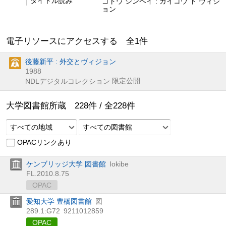
タイトル読み
ゴトウ シンペイ : ガイコウ ト ヴィジ
ョン
電子リソースにアクセスする 全
1
件
後藤新平 : 外交とヴィジョン
1988
限定公開
NDLデジタルコレクション
大学図書館所蔵
228
件 /
全
228
件
すべての地域
すべての図書館
OPACリンクあり
ケンブリッジ大学 図書館
Iokibe
FL.2010.8.75
OPAC
愛知大学 豊橋図書館
図
289.1:G72
9211012859
OPAC