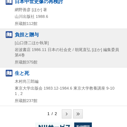
日本中世史像の再検討
網野善彦 [ほか] 著
山川出版社
1988.6
所蔵館112館
負担と贈与
[山口啓二ほか執筆]
岩波書店
1986.11
日本の社会史 / 朝尾直弘 [ほか] 編集委員
第4巻
所蔵館375館
生と死
木村尚三郎編
東京大学出版会
1983.12-1984.6
東京大学教養講座 9-10
1 , 2
所蔵館237館
1 / 2