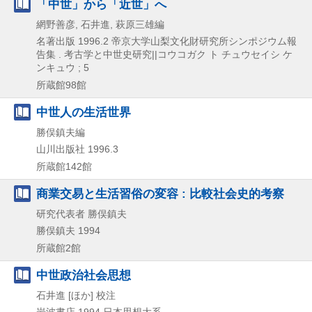
「中世」から「近世」へ
網野善彦, 石井進, 萩原三雄編
名著出版
1996.2
帝京大学山梨文化財研究所シンポジウム報
告集 . 考古学と中世史研究||コウコガク ト チュウセイシ ケ
ンキュウ ; 5
所蔵館98館
中世人の生活世界
勝俣鎮夫編
山川出版社
1996.3
所蔵館142館
商業交易と生活習俗の変容 : 比較社会史的考察
研究代表者 勝俣鎮夫
勝俣鎮夫
1994
所蔵館2館
中世政治社会思想
石井進 [ほか] 校注