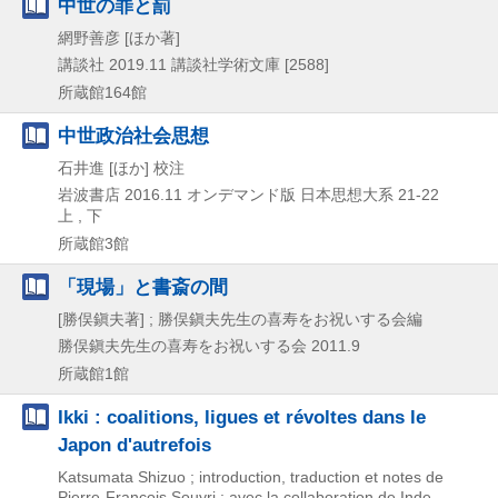
中世の罪と罰
網野善彦 [ほか著]
講談社
2019.11
講談社学術文庫 [2588]
所蔵館164館
中世政治社会思想
石井進 [ほか] 校注
岩波書店
2016.11
オンデマンド版
日本思想大系 21-22
上 , 下
所蔵館3館
「現場」と書斎の間
[勝俣鎭夫著] ; 勝俣鎭夫先生の喜寿をお祝いする会編
勝俣鎭夫先生の喜寿をお祝いする会
2011.9
所蔵館1館
Ikki : coalitions, ligues et révoltes dans le
Japon d'autrefois
Katsumata Shizuo ; introduction, traduction et notes de
Pierre-François Souyri ; avec la collaboration de Inde