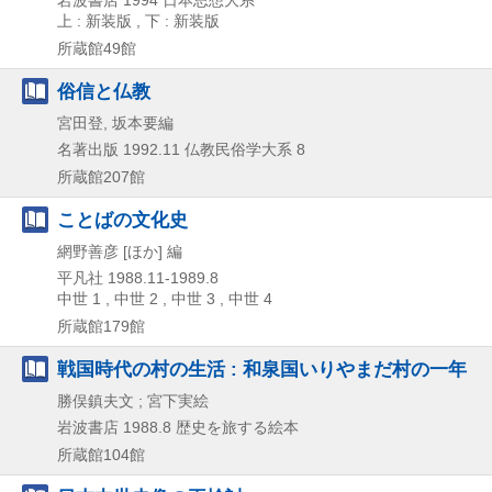
岩波書店
1994
日本思想大系
上 : 新装版 , 下 : 新装版
所蔵館49館
俗信と仏教
宮田登, 坂本要編
名著出版
1992.11
仏教民俗学大系 8
所蔵館207館
ことばの文化史
網野善彦 [ほか] 編
平凡社
1988.11-1989.8
中世 1 , 中世 2 , 中世 3 , 中世 4
所蔵館179館
戦国時代の村の生活 : 和泉国いりやまだ村の一年
勝俣鎮夫文 ; 宮下実絵
岩波書店
1988.8
歴史を旅する絵本
所蔵館104館