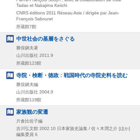
Tadao et Nakajima Keiichi
CNRS éditions
2011
Réseau Asie / dirigée par Jean-
François Sabouret
所蔵館7館
中世社会の基層をさぐる
勝俣鎭夫著
山川出版社
2011.9
所蔵館123館
寺院・検断・徳政 : 戦国時代の寺院史料を読む
勝俣鎭夫編
山川出版社
2004.9
所蔵館119館
家族観の変遷
片倉比佐子編
吉川弘文館
2002.10
日本家族史論集 / 佐々木潤之介 [ほか]
編集委員 6