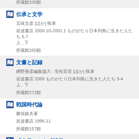
所蔵館330館
伝承と文学
五味文彦 [ほか] 執筆
岩波書店
2000.10-2001.1
ものがたり日本列島に生きた人た
ち 6-7
上 , 下
所蔵館265館
文書と記録
網野善彦編集協力 ; 笠松宏至 [ほか] 執筆
岩波書店
2000
ものがたり日本列島に生きた人たち 3-4
上 , 下
所蔵館272館
戦国時代論
勝俣鎮夫著
岩波書店
1996.11
所蔵館157館