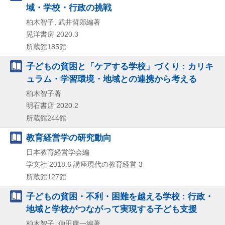
域・学校・行政の挑戦
柏木智子, 武井哲郎編著
晃洋書房
2020.3
所蔵館185館
子どもの貧困と「ケアする学校」づくり : カリキ
ュラム・学習環境・地域との連携から考える
柏木智子著
明石書店
2020.2
所蔵館244館
教育経営学の研究動向
日本教育経営学会編
学文社
2018.6
講座現代の教育経営 3
所蔵館127館
子どもの貧困・不利・困難を越える学校 : 行政・
地域と学校がつながって実現する子ども支援
柏木智子, 仲田康一編著