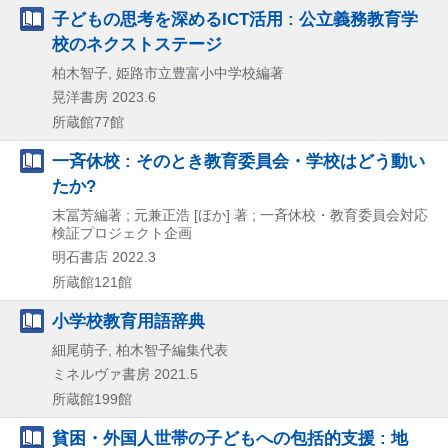
子どもの思考を深めるICT活用 : 公立義務教育学
校のネクストステージ
柏木智子, 姫路市立豊富小中学校編著
晃洋書房
2023.6
所蔵館77館
一斉休校 : そのとき教育委員会・学校はどう動い
たか?
末冨芳編著 ; 元兼正浩 [ほか] 著 ; 一斉休校・教育委員会対応
検証プロジェクト企画
明石書店
2022.3
所蔵館121館
小学校教育用語辞典
細尾萌子, 柏木智子編集代表
ミネルヴァ書房
2021.5
所蔵館199館
貧困・外国人世帯の子どもへの包括的支援 : 地