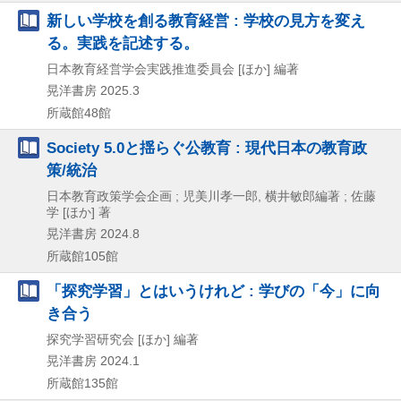
新しい学校を創る教育経営 : 学校の見方を変え
る。実践を記述する。
日本教育経営学会実践推進委員会 [ほか] 編著
晃洋書房
2025.3
所蔵館48館
Society 5.0と揺らぐ公教育 : 現代日本の教育政
策/統治
日本教育政策学会企画 ; 児美川孝一郎, 横井敏郎編著 ; 佐藤
学 [ほか] 著
晃洋書房
2024.8
所蔵館105館
「探究学習」とはいうけれど : 学びの「今」に向
き合う
探究学習研究会 [ほか] 編著
晃洋書房
2024.1
所蔵館135館