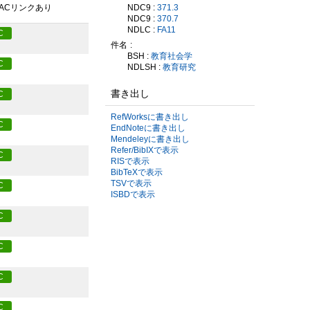
NDC9 :
371.3
PACリンクあり
NDC9 :
370.7
NDLC :
FA11
C
件名
BSH :
教育社会学
C
NDLSH :
教育研究
書き出し
C
RefWorksに書き出し
C
EndNoteに書き出し
Mendeleyに書き出し
Refer/BibIXで表示
C
RISで表示
BibTeXで表示
TSVで表示
C
ISBDで表示
C
C
C
C