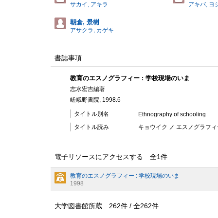
サカイ, アキラ
アキバ, ヨ
朝倉, 景樹
アサクラ, カゲキ
書誌事項
教育のエスノグラフィー : 学校現場のいま
志水宏吉編著
嵯峨野書院, 1998.6
タイトル別名
Ethnography of schooling
タイトル読み
キョウイク ノ エスノグラフィー
電子リソースにアクセスする 全
1
件
教育のエスノグラフィー : 学校現場のいま
1998
大学図書館所蔵
262
件 /
全
262
件