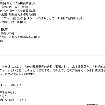
を中心に / 藤田英典 [執筆]
 / 西田芳正 [執筆]
な可能性 / 古賀正義 [執筆]
: 幼稚園 / 結城恵 [執筆]
フィー的記述における一つの試みとして : 幼稚園 / 宮内洋 [執筆]
学校 / 池田寛 [執筆]
[執筆]
昌樹 [執筆]
 : 高校 / 宮崎あゆみ [執筆]
筆]
」を略述した上で、内外の教育研究の分野で蓄積されつつある諸実践を、「科学的
フィー」という見出しのもとに整理する。その上で、この方法をめぐる今日的課題
いう３つの視点から検討する。
知」の生成に向けて
課題を中心に
くもの
新たな可能性〔ほか〕