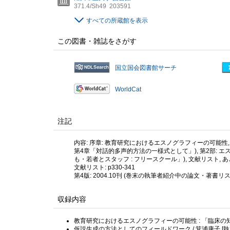
371.4/Sh49
203591
すべての所蔵館を表示
この図書・雑誌をさがす
国立国会図書館サーチ
WorldCat
注記
内容: 序章: 教育研究におけるエスノグラフィーの可能性
第4章「対話的多声的方法の一様式として」), 第2部: 
も・若者とスタッフ : フリースクール」), 文献リスト, あ
文献リスト: p330-341
第4版: 2004.10刊 (巻末の執筆者紹介中の論文・著書
収録内容
教育研究におけるエスノグラフィーの可能性 : 「臨床の知」
仮説生成の方法としてのフィールドワーク / 箕浦康子 [執