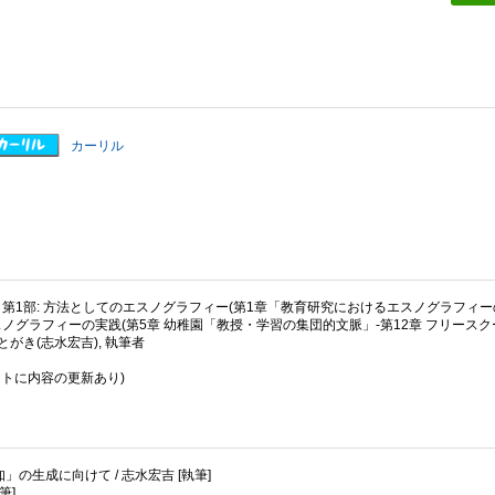
カーリル
, 第1部: 方法としてのエスノグラフィー(第1章「教育研究におけるエスノグラフィー
エスノグラフィーの実践(第5章 幼稚園「教授・学習の集団的文脈」-第12章 フリース
とがき(志水宏吉), 執筆者
リストに内容の更新あり)
の生成に向けて / 志水宏吉 [執筆]
筆]