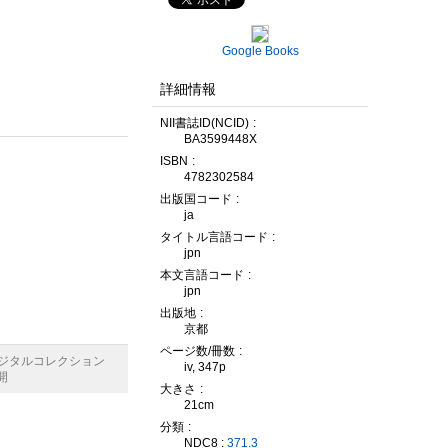
Google Books
詳細情報
NII書誌ID(NCID)
BA3599448X
ISBN
4782302584
出版国コード
ja
タイトル言語コード
jpn
本文言語コード
jpn
出版地
京都
ページ数/冊数
デジタルコレクション
iv, 347p
開
大きさ
21cm
分類
NDC8 :
371.3