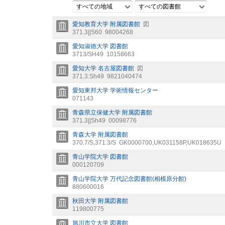
すべての地域
すべての図書館
愛知教育大学 附属図書館
図
371.3||S60
98004268
愛知淑徳大学 図書館
3713/SH49
10158663
愛知大学 名古屋図書館
図
371.3:Sh49
9821040474
愛知東邦大学 学術情報センター
071143
青森県立保健大学 附属図書館
371.3||Sh49
00098776
青森大学 附属図書館
370.7/S,371.3/S
GK0000700,UK031158P,UK018635U
青山学院大学 図書館
000120709
青山学院大学 万代記念図書館(相模原分館)
880600016
秋田大学 附属図書館
119800775
旭川市立大学 図書館