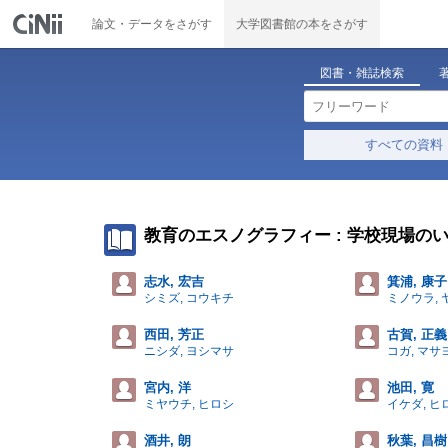
論文・データをさがす
大学図書館の本をさがす
図書・雑誌検索
すべての資料
教育のエスノグラフィー : 学校現場の
志水, 宏吉
箕浦, 康子
シミズ, コウキチ
ミノウラ, 
西田, 芳正
古賀, 正義
ニシダ, ヨシマサ
コガ, マサ
宮内, 洋
池田, 寛
ミヤウチ, ヒロシ
イケダ, ヒ
酒井, 朗
秋葉, 昌樹