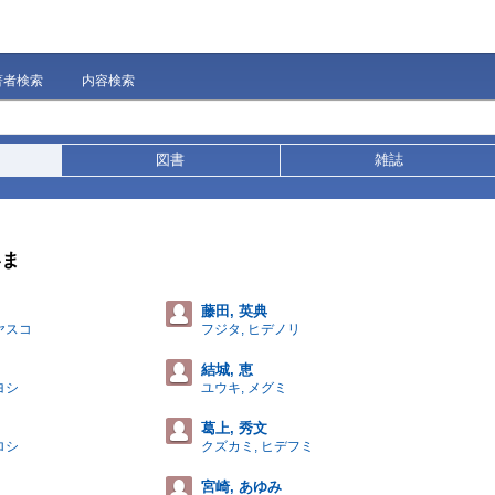
著者検索
内容検索
図書
雑誌
いま
藤田, 英典
ヤスコ
フジタ, ヒデノリ
結城, 恵
ヨシ
ユウキ, メグミ
葛上, 秀文
ロシ
クズカミ, ヒデフミ
宮崎, あゆみ