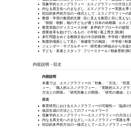
現象学的エスノグラフィー : エスノグラフィーの方法と課題
内なる異文化へのまなざし : エスノグラフィー実践を導くもの
対話的多声的方法の一様式として : エスノグラフィーの新た
教授・学習の集団的文脈 : 目に見える集団と目に見えない集団 
「韓国・朝鮮」籍の子どもが通う日本の幼稚園 : エスノグラ
教育実践のディスコース分析 : 多声的アプローチの提唱 : 小
授業改革を妨げているもの : 小学校 / 葛上秀文 [執筆]
多忙問題をめぐる教師文化の今日的様相 : 中学校 / 酒井朗 
制度的場面として見た「保健室での相談」 : 中学校 / 秋葉
ジェンダー・サブカルチャー : 研究者の枠組みから生徒の視点へ
子ども・若者とスタッフ : フリースクール / 朝倉景樹 [執
内容説明・目次
内容説明
本書では、エスノグラフィーの「対象」「方法」「性質
ィー」「職人的エスノグラフィー」「実験的エスノグラ
方法との関係」「研究対象との関係」「研究の価値」と
目次
教育研究におけるエスノグラフィーの可能性—「臨床の
仮説生成の方法としてのフィールドワーク
現象学的エスノグラフィー—エスノグラフィーの方法と
内なる異文化へのまなざし—エスノグラフィー実践を導
対話的多声的方法の一様式として—エスノグラフィーの