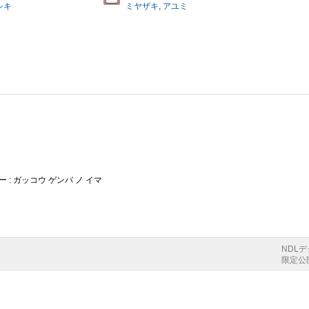
シキ
ミヤザキ, アユミ
 : ガッコウ ゲンバ ノ イマ
NDL
限定公