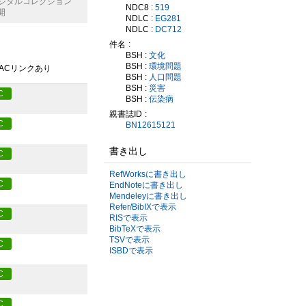
デジタルコレクション
NDC8 :
519
開
NDLC :
EG281
NDLC :
DC712
件名
BSH :
文化
BSH :
環境問題
PACリンクあり
BSH :
人口問題
BSH :
災害
C
BSH :
伝染病
親書誌ID
C
BN12615121
書き出し
C
RefWorksに書き出し
C
EndNoteに書き出し
Mendeleyに書き出し
Refer/BibIXで表示
C
RISで表示
BibTeXで表示
TSVで表示
C
ISBDで表示
C
C