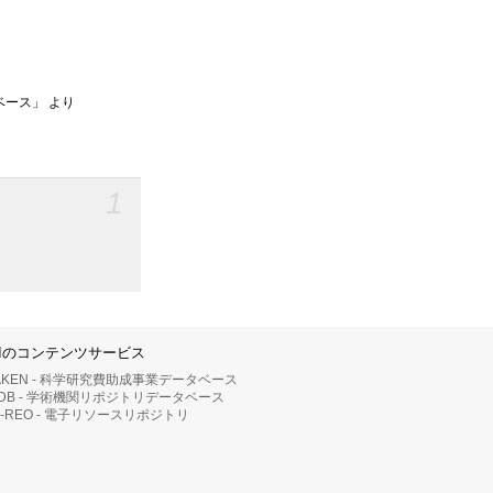
ベース」 より
1
IIのコンテンツサービス
AKEN - 科学研究費助成事業データベース
RDB - 学術機関リポジトリデータベース
II-REO - 電子リソースリポジトリ