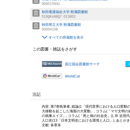
009515941
秋田看護福祉大学 附属図書館
519||Ko98||7
013802
秋田県立大学 附属図書館
00004106
すべての所蔵館を表示
この図書・雑誌をさがす
国立国会図書館サーチ
WorldCat
注記
内容: 第7巻執筆者, 総論(1「現代世界における人口変動の
大移動を起こした海面の大変動」, コラム(「マヤ文明の滅亡
の病巣エイズ」, コラム(「死と病の社会史」)), III: 
人口史(13「日本文明史における環境と人口」), あとがき(
文献: 各章末