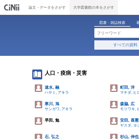
論文・データをさがす
大学図書館の本をさがす
図書・雑誌検索
すべての資料
人口・疫病・災害
速水, 融
町田, 洋
ハヤミ, アキラ
マチダ, ヒ
寒川, 旭
森脇, 広
サンガワ, アキラ
モリワキ, 
早田, 勉
安田, 喜憲
ヤスダ, ヨ
石, 弘之
杉山, 伸也