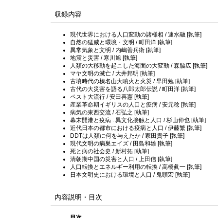
収録内容
現代世界における人口変動の諸様相 / 速水融 [執筆]
自然の猛威と環境・文明 / 町田洋 [執筆]
異常気象と文明 / 内嶋善兵衛 [執筆]
地震と災害 / 寒川旭 [執筆]
人類の大移動を起こした海面の大変動 / 森脇広 [執筆]
マヤ文明の滅亡 / 大井邦明 [執筆]
古墳時代の榛名山大噴火と火災 / 早田勉 [執筆]
古代の大災害を語る八郎太郎伝説 / 町田洋 [執筆]
ペスト大流行 / 安田喜憲 [執筆]
産業革命期イギリスの人口と疫病 / 安元稔 [執筆]
病気の東西交流 / 石弘之 [執筆]
幕末開港と疫病 : 異文化接触と人口 / 杉山伸也 [執筆]
近代日本の都市における疫病と人口 / 伊藤繁 [執筆]
DDTは人類に何を与えたか / 家田貴子 [執筆]
現代文明の病巣エイズ / 田島和雄 [執筆]
死と病の社会史 / 新村拓 [執筆]
清朝期中国の災害と人口 / 上田信 [執筆]
人口転換とエネルギー利用の転換 / 高橋眞一 [執筆]
日本文明史における環境と人口 / 鬼頭宏 [執筆]
内容説明・目次
目次