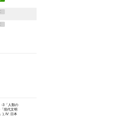
C
C
」-3「人類の
0「現代文明
 IV: 日本