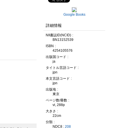
Google Books
詳細情報
NII書誌ID(NCID)
BN13152539
ISBN
4254105576
出版国コード
ja
タイトル言語コード
jpn
本文言語コード
jpn
出版地
東京
ページ数/冊数
vi, 288p
大きさ
22cm
分類
NDC8 :
208