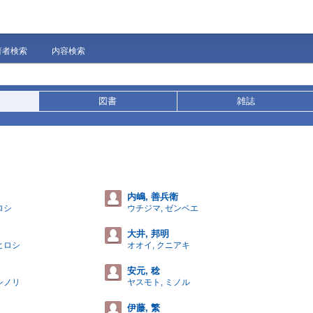
著者検索
内容検索
図書
雑誌
内嶋, 善兵衛
ロシ
ウチジマ, ゼンベエ
大井, 邦明
ヒロシ
オオイ, クニアキ
安元, 稔
シノリ
ヤスモト, ミノル
伊藤, 繁