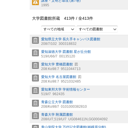
講座・文明と環境 (第7巻)
1995
大学図書館所蔵
413
件 /
全
413
件
すべての地域
すべての図書館
愛知県立大学 長久手キャンパス図書館
208/7/102
300318832
愛知淑徳大学 図書館 星が丘分館
519/U66/7
00135120
愛知大学 豊橋図書館
図
208:Ko98:7
9511044713
愛知大学 名古屋図書館
図
208:Ko98:7
9521032485
愛知東邦大学 学術情報センター
519//7
962435
青森公立大学 図書館
208/Ko98/7
0101000382810
青森大学 附属図書館
208/U/7,519/U/7
UG084611N,GG0004092
青山学院大学 万代記念図書館(相模原分館)