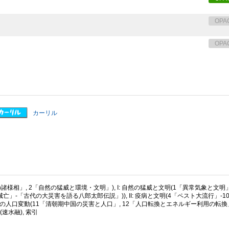
OPA
OPA
カーリル
諸様相」, 2「自然の猛威と環境・文明」), I: 自然の猛威と文明(1「異常気象と文明
」-「古代の大災害を語る八郎太郎伝説」)), II: 疫病と文明(4「ペスト大流行」-1
近現代の人口変動(11「清朝期中国の災害と人口」, 12「人口転換とエネルギー利用の転換」),
速水融), 索引