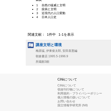
１ 自然の猛威と文明
２ 疫病と文明
３ 近現代の人口変動
４ 日本人口史
関連文献： 1件中 1-1を表示
講座文明と環境
梅原猛, 伊東俊太郎, 安田喜憲編
朝倉書店
1995.5-1996.9
所蔵館3館
CiNiiについて
CiNiiについて
収録刊行物について
利用規約・プライバシーポリシー
個人情報の扱いについて
お問い合わせ
国立情報学研究所 (NII)