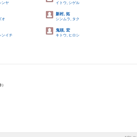
シンヤ
イトウ, シゲル
新村, 拓
ズオ
シンムラ, タク
鬼頭, 宏
 シンイチ
キトウ, ヒロシ
巻）