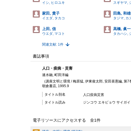
イシ, ヒロユキ
スギヤマ, 
家田, 貴子
田島, 和雄
イエダ, タカコ
タジマ, カ
上田, 信
高橋, 眞一
ウエダ, マコト
タカハシ,
関連文献: 1件
書誌事項
人口・疫病・災害
速水融, 町田洋編
（講座文明と環境 / 梅原猛, 伊東俊太郎, 安田喜憲編, 第7
朝倉書店, 1995.9
タイトル別名
人口疫病災害
タイトル読み
ジンコウ エキビョウ サイガイ
電子リソースにアクセスする 全
1
件