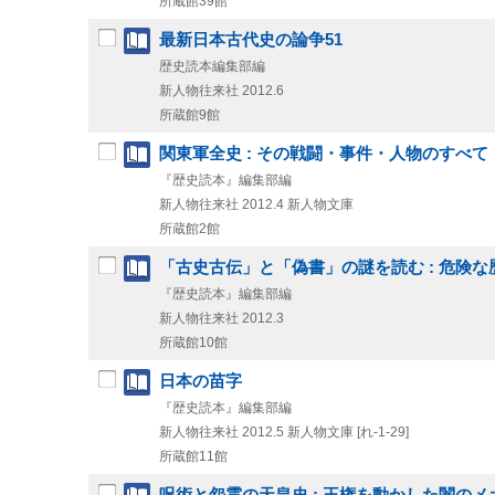
所蔵館39館
最新日本古代史の論争51
歴史読本編集部編
新人物往来社
2012.6
所蔵館9館
関東軍全史 : その戦闘・事件・人物のすべて
『歴史読本』編集部編
新人物往来社
2012.4
新人物文庫
所蔵館2館
「古史古伝」と「偽書」の謎を読む : 危険な
『歴史読本』編集部編
新人物往来社
2012.3
所蔵館10館
日本の苗字
『歴史読本』編集部編
新人物往来社
2012.5
新人物文庫 [れ-1-29]
所蔵館11館
呪術と怨霊の天皇史 : 王権を動かした闇のメ