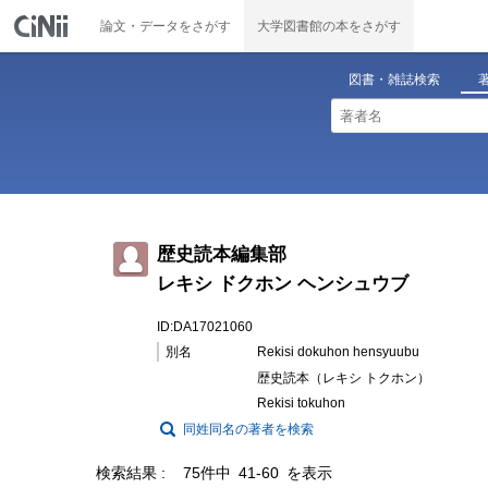
論文・データをさがす
大学図書館の本をさがす
図書・雑誌検索
歴史読本編集部
レキシ ドクホン ヘンシュウブ
ID:DA17021060
別名
Rekisi dokuhon hensyuubu
歴史読本（レキシ トクホン）
Rekisi tokuhon
同姓同名の著者を検索
検索結果
75件中 41-60 を表示