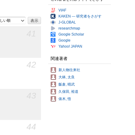
VIAF
KAKEN — 研究者をさがす
しい順
J-GLOBAL
researchmap
41
Google Scholar
Google
Yahoo! JAPAN
関連著者
42
新人物往来社
大林, 太良
飯倉, 晴武
久保田, 裕道
43
俵木, 悟
44