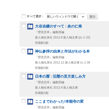
すべて選択：
新しいウィンドウで開く
大谷吉継のすべて : 炎の仁将
『歴史読本』編集部編
新人物往来社
2012.8
新人物文庫 [れ-1-32]
所蔵館1館
神仏参拝の由来と作法がわかる本
『歴史読本』編集部編
新人物往来社
2012.12
新人物文庫 れ-1-36
所蔵館2館
日本の暦 : 旧暦の見方楽しみ方
『歴史読本』編集部編
新人物往来社
2012.9
新人物文庫
所蔵館1館
ここまでわかった!本能寺の変
『歴史読本』編集部編