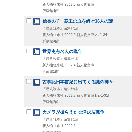
新人物往来社
2012.5
新人物文庫
所蔵館4館
信長の子 : 覇王の血を継ぐ36人の謎
『歴史読本』編集部編
新人物往来社
2012.9
新人物文庫 れ-1-34
所蔵館4館
世界史有名人の晩年
『歴史読本』編集部編
新人物往来社
2012.4
新人物文庫
所蔵館1館
古事記日本書紀に出てくる謎の神々
『歴史読本』編集部編
新人物往来社
2012.7
新人物文庫 [れ-1-31]
所蔵館3館
カメラが撮らえた会津戊辰戦争
『歴史読本』編集部編
新人物往来社
2012.8