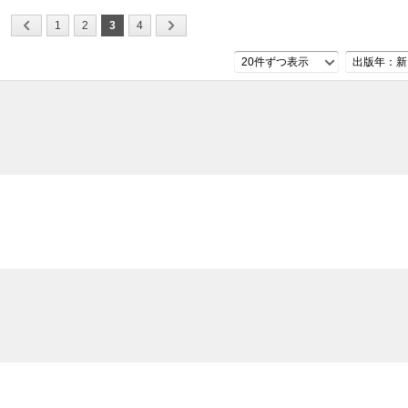
1
2
3
4
20件ずつ表示
出版年：新