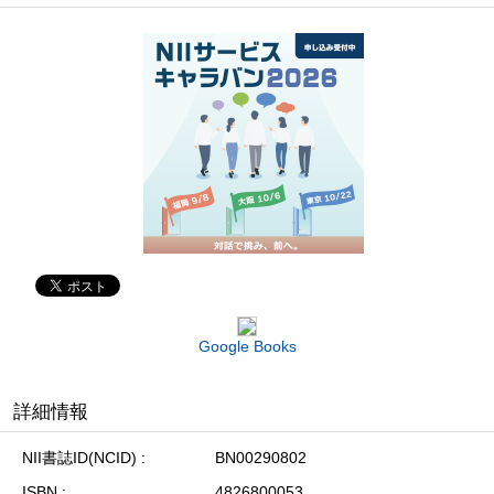
Google Books
詳細情報
NII書誌ID(NCID)
BN00290802
ISBN
4826800053