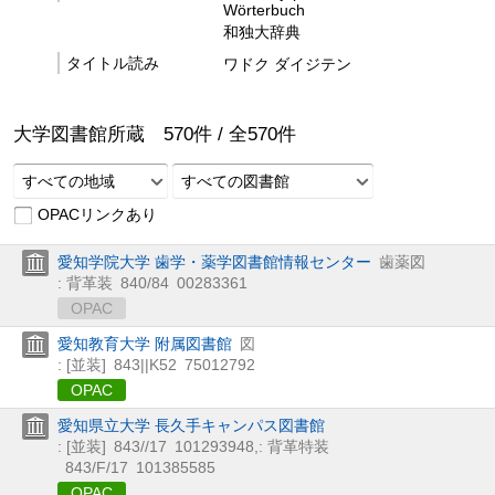
Wörterbuch
和独大辞典
タイトル読み
ワドク ダイジテン
大学図書館所蔵
570
件 /
全
570
件
すべての地域
すべての図書館
OPACリンクあり
愛知学院大学 歯学・薬学図書館情報センター
歯薬図
: 背革装
840/84
00283361
OPAC
愛知教育大学 附属図書館
図
: [並装]
843||K52
75012792
OPAC
愛知県立大学 長久手キャンパス図書館
: [並装]
843//17
101293948
,
: 背革特装
843/F/17
101385585
OPAC