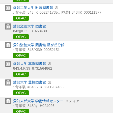
愛知工業大学 附属図書館
図
: 背革装
843||K
002241735
,
: [並装]
843||K
000111377
OPAC
愛知淑徳大学 図書館
843||KI39||B
A53430
OPAC
愛知淑徳大学 図書館 星が丘分館
: 背革装
843/KI39
00052151
OPAC
愛知大学 車道図書館
図
843.4:Ki39
8731564862
OPAC
愛知大学 豊橋図書館
図
: 背革装
#843:2:iii
8611207435
OPAC
愛知東邦大学 学術情報センター
メディア
: 背革装
843/キ
H024026
OPAC