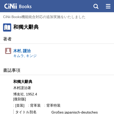
CiNii Books機能統合対応の追加実施をいたしました
和獨大辭典
著者
木村, 謹治
キムラ, キンジ
書誌事項
和獨大辭典
木村謹治著
博友社, 1952.4
[復刻版]
: [並装]
: 背革装
: 背革特装
タイトル別名
Großes japanisch-deutsches