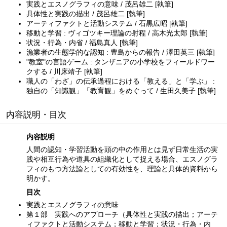
実践とエスノグラフィの意味 / 茂呂雄二 [執筆]
具体性と実践の描出 / 茂呂雄二 [執筆]
アーティファクトと活動システム / 石黒広昭 [執筆]
移動と学習 : ヴィゴツキー理論の射程 / 高木光太郎 [執筆]
状況・行為・内省 / 福島真人 [執筆]
漁業者の生態学的な認知 : 豊島からの報告 / 澤田英三 [執筆]
"教室"の言語ゲーム : タンザニアの小学校をフィールドワー
クする / 川床靖子 [執筆]
職人の「わざ」の伝承過程における「教える」と「学ぶ」 :
独自の「知識観」「教育観」をめぐって / 生田久美子 [執筆]
内容説明・目次
内容説明
人間の認知・学習活動を頭の中の作用とは見ず日常生活の実
践や相互行為や道具の組織化として捉える場合、エスノグラ
フィのもつ方法論としての有効性を、理論と具体的資料から
明かす。
目次
実践とエスノグラフィの意味
第１部 実践へのアプローチ（具体性と実践の描出；アーテ
ィファクトと活動システム；移動と学習；状況・行為・内