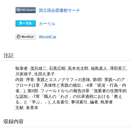
国立国会図書館サーチ
カーリル
WorldCat
注記
執筆者: 茂呂雄二, 石黒広昭, 高木光太郎, 福島真人, 澤田英三,
川床靖子, 生田久美子
内容: 序章: 実践とエスノグラフィの意味, 第I部: 実践へのア
プローチ(1章「具体性と実践の描出」-4章「状況・行為・内
省」), 第II部: フィールドからの報告(5章「漁業者の生態学的
な認知」-7章「職人の「わざ」の伝承過程における「教え
る」と「学ぶ」」), 人名索引, 事項索引, 編者, 執筆者
文献: 各章末
収録内容