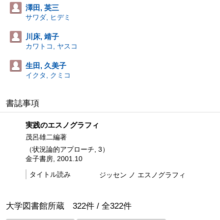
澤田, 英三
サワダ, ヒデミ
川床, 靖子
カワトコ, ヤスコ
生田, 久美子
イクタ, クミコ
書誌事項
実践のエスノグラフィ
茂呂雄二編著
（状況論的アプローチ, 3）
金子書房, 2001.10
タイトル読み
ジッセン ノ エスノグラフィ
大学図書館所蔵
322
件 /
全
322
件