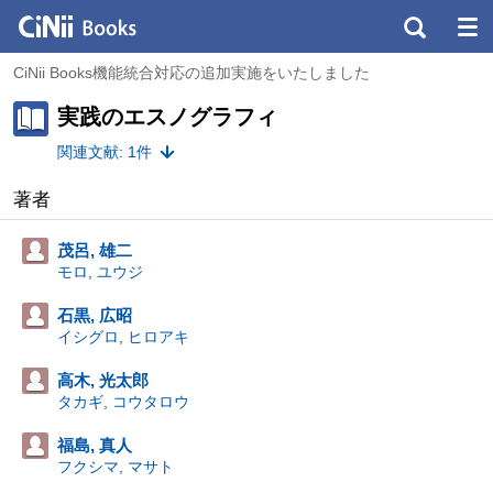
CiNii Books機能統合対応の追加実施をいたしました
実践のエスノグラフィ
関連文献: 1件
著者
茂呂, 雄二
モロ, ユウジ
石黒, 広昭
イシグロ, ヒロアキ
高木, 光太郎
タカギ, コウタロウ
福島, 真人
フクシマ, マサト