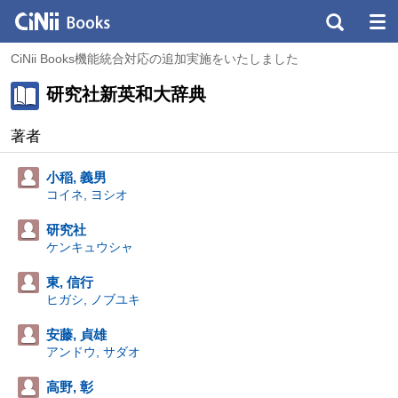
CiNii Books機能統合対応の追加実施をいたしました
研究社新英和大辞典
著者
小稲, 義男
コイネ, ヨシオ
研究社
ケンキュウシャ
東, 信行
ヒガシ, ノブユキ
安藤, 貞雄
アンドウ, サダオ
高野, 彰