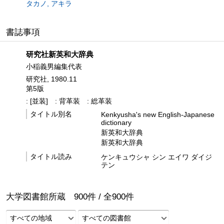
タカノ, アキラ
書誌事項
研究社新英和大辞典
小稲義男編集代表
研究社, 1980.11
第5版
: [並装]
: 背革装
: 総革装
タイトル別名
Kenkyusha's new English-Japanese
dictionary
新英和大辞典
新英和大辞典
タイトル読み
ケンキュウシャ シン エイワ ダイジ
テン
大学図書館所蔵
900
件 /
全
900
件
すべての地域
すべての図書館