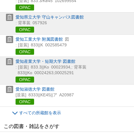
: [並装]
833.3/Ke45
102699554
OPAC
愛知県立大学 守山キャンパス図書館
: 背革装
057926
OPAC
愛知工業大学 附属図書館
図
: [並装]
833||K
002585479
OPAC
愛知産業大学・短期大学 図書館
: [並装]
833.3||Ko
00023934
,
: 背革装
833||Ko
00024263,00025291
OPAC
愛知淑徳大学 図書館
[並装]
8333||KE45||ア
A20987
OPAC
すべての所蔵館を表示
この図書・雑誌をさがす