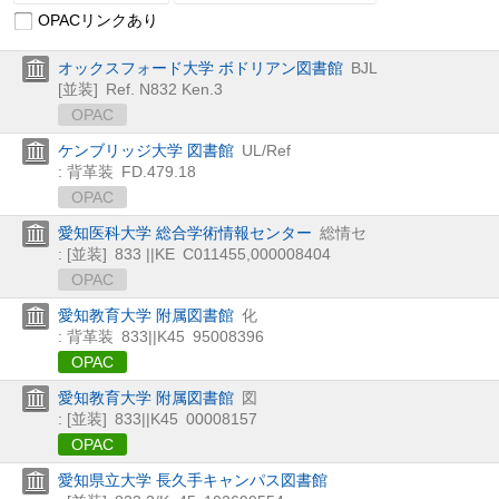
OPACリンクあり
オックスフォード大学 ボドリアン図書館
BJL
[並装]
Ref. N832 Ken.3
OPAC
ケンブリッジ大学 図書館
UL/Ref
: 背革装
FD.479.18
OPAC
愛知医科大学 総合学術情報センター
総情セ
: [並装]
833 ||KE
C011455,000008404
OPAC
愛知教育大学 附属図書館
化
: 背革装
833||K45
95008396
OPAC
愛知教育大学 附属図書館
図
: [並装]
833||K45
00008157
OPAC
愛知県立大学 長久手キャンパス図書館